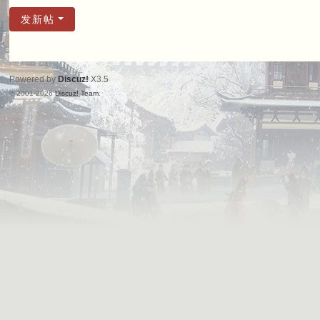
发新帖
Powered by
Discuz!
X3.5
© 2001-2026
Discuz! Team
.