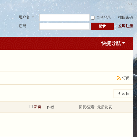
切
换
用户名
自动登录
找回密码
到
窄
密码
立即注册
登录
版
快捷导航
订阅
返 回
新窗
作者
回复/查看
最后发表