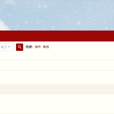
热搜:
插件
教程
帖子
搜
索