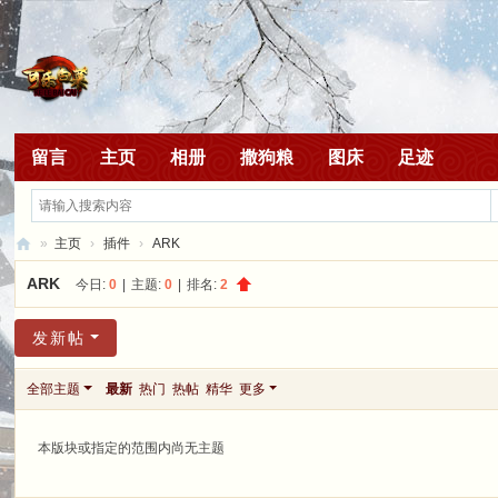
留言
主页
相册
撒狗粮
图床
足迹
»
主页
›
插件
›
ARK
白
ARK
今日:
0
|
主题:
0
|
排名:
2
菜
发新帖
吖
全部主题
最新
热门
热帖
精华
更多
本版块或指定的范围内尚无主题