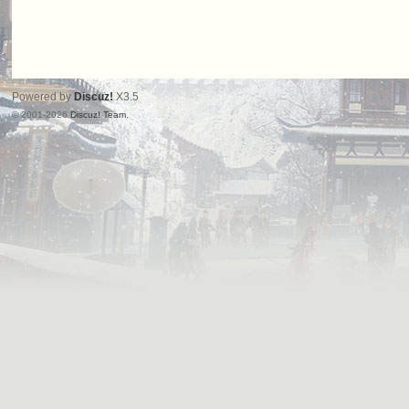
Powered by
Discuz!
X3.5
© 2001-2026
Discuz! Team
.