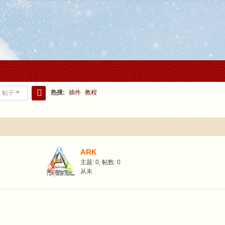
热搜:
插件
教程
帖子
搜
索
ARK
主题: 0
,
帖数: 0
从未