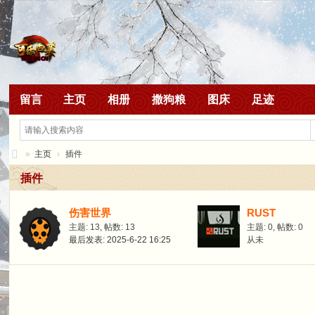
留言
主页
相册
撒狗粮
图床
足迹
»
主页
›
插件
白
插件
菜
伤害世界
RUST
吖
主题: 13
,
帖数: 13
主题: 0
,
帖数: 0
最后发表: 2025-6-22 16:25
从未