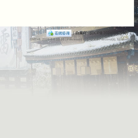
|
白菜吖
(
皖ICP备2024056294号-1
)
GMT+8, 2026-8-6 10:16
, Processed in 0.060030 second(s), 12 queries .